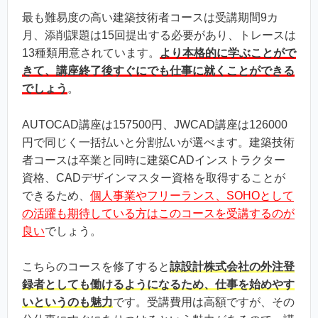
最も難易度の高い建築技術者コースは受講期間9カ
月、添削課題は15回提出する必要があり、トレースは
13種類用意されています。
より本格的に学ぶことがで
きて、講座終了後すぐにでも仕事に就くことができる
でしょう
。
AUTOCAD講座は157500円、JWCAD講座は126000
円で同じく一括払いと分割払いが選べます。建築技術
者コースは卒業と同時に建築CADインストラクター
資格、CADデザインマスター資格を取得することが
できるため、
個人事業やフリーランス、SOHOとして
の活躍も期待している方はこのコースを受講するのが
良い
でしょう。
こちらのコースを修了すると
諒設計株式会社の外注登
録者としても働けるようになるため、仕事を始めやす
いというのも魅力
です。受講費用は高額ですが、その